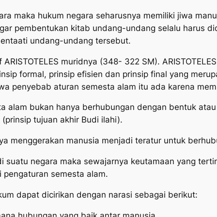
a maka hukum negara seharusnya memiliki jiwa manusia
gar pembentukan kitab undang-undang selalu harus d
 mentaati undang-undang tersebut.
ilsuf ARISTOTELES muridnya (348- 322 SM). ARISTOTEL
sip formal, prinsip efisien dan prinsip final yang meru
ahwa penyebab aturan semesta alam itu ada karena memil
 alam bukan hanya berhubungan dengan bentuk atau ha
prinsip tujuan akhir Budi ilahi).
uhnya menggerakan manusia menjadi teratur untuk berh
di suatu negara maka sewajarnya keutamaan yang terti
i pengaturan semesta alam.
um dapat dicirikan dengan narasi sebagai berikut:
ana hubungan yang baik antar manusia,