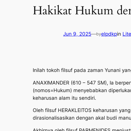
Hakikat Hukum deng
Jun 9, 2025
—
elpdkp
in
Lit
by
Inilah tokoh filsuf pada zaman Yunani ya
ANAXIMANDER (610 – 547 SM), Ia berpen
(nomos=Hukum) menyebabkan diperlukanny
keharusan alam itu sendiri.
Oleh filsuf HERAKLEITOS keharusan yang 
dirasionalisasikan dengan akal budi manu
Akhirnya oleh filsuf PARMENIDES menjus