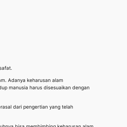
safat.
am. Adanya keharusan alam
dup manusia harus disesuaikan dengan
asal dari pengertian yang telah
ngguhnya bisa membimbing keharusan alam