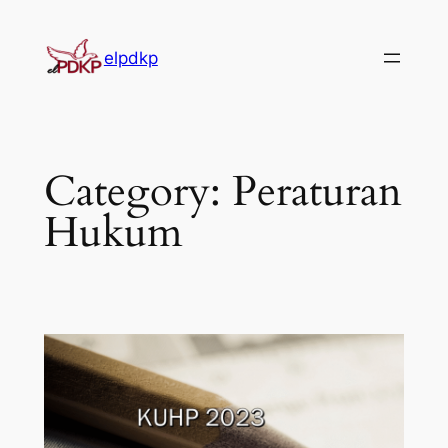
Skip
to
elpdkp
content
Category:
Peraturan
Hukum