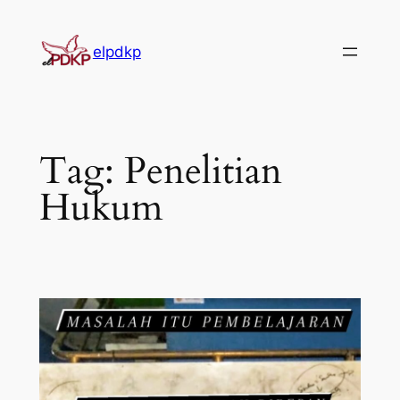
Skip
to
elpdkp
content
Tag:
Penelitian
Hukum