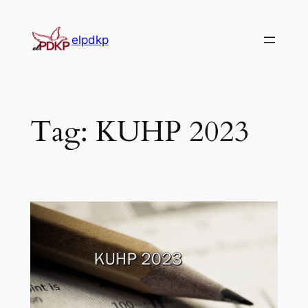
Skip
to
elpdkp
content
Tag:
KUHP 2023